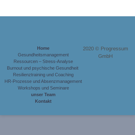
Home
2020 © Progressum
Gesundheitsmanagement
GmbH
Ressourcen – Stress-Analyse
Burnout und psychische Gesundheit
Resilienztraining und Coaching
HR-Prozesse und Absenzmanagement
Workshops und Seminare
unser Team
Kontakt