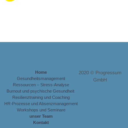
Home
2020 © Progressum
Gesundheitsmanagement
GmbH
Ressourcen – Stress-Analyse
Burnout und psychische Gesundheit
Resilienztraining und Coaching
HR-Prozesse und Absenzmanagement
Workshops und Seminare
unser Team
Kontakt