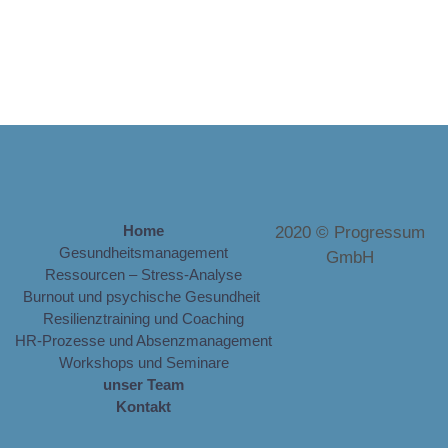
Home
2020 © Progressum
Gesundheitsmanagement
GmbH
Ressourcen – Stress-Analyse
Burnout und psychische Gesundheit
Resilienztraining und Coaching
HR-Prozesse und Absenzmanagement
Workshops und Seminare
unser Team
Kontakt