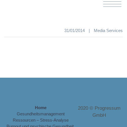
31/01/2014
|
Media Services
Home
2020 © Progressum
Gesundheitsmanagement
GmbH
Ressourcen – Stress-Analyse
Burnout und psychische Gesundheit